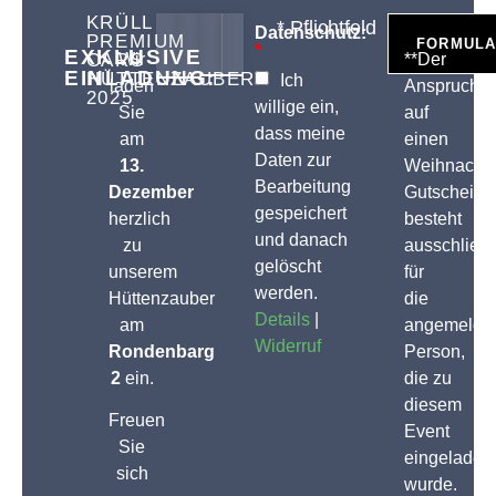
KRÜLL
* Pflichtfeld
Datenschutz:
PREMIUM
FORMULA
*
EXKLUSIVE
CARS
Wir
**Der
EINLADUNG:
HÜTTENZAUBER
Ich
laden
Anspruch
2025
willige ein,
Sie
auf
dass meine
am
einen
Daten zur
13.
Weihnacht
Bearbeitung
Dezember
Gutschein
gespeichert
herzlich
besteht
und danach
zu
ausschließl
gelöscht
unserem
für
werden.
Hüttenzauber
die
Details
|
am
angemelde
Widerruf
Rondenbarg
Person,
2
ein.
die zu
diesem
Freuen
Event
Sie
eingeladen
sich
wurde.