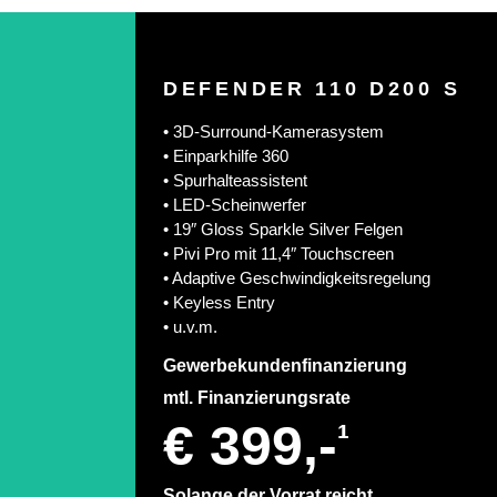
DEFENDER 110 D200 S
• 3D-Surround-Kamerasystem
• Einparkhilfe 360
• Spurhalteassistent
• LED-Scheinwerfer
• 19″ Gloss Sparkle Silver Felgen
• Pivi Pro mit 11,4″ Touchscreen
• Adaptive Geschwindigkeitsregelung
• Keyless Entry
• u.v.m.
Gewerbekundenfinanzierung
mtl. Finanzierungsrate
€ 399,-
¹
Solange der Vorrat reicht