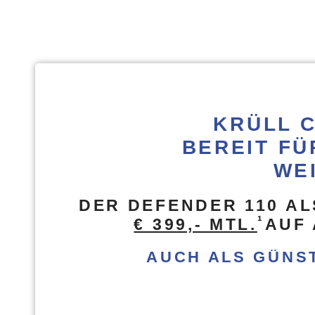
KRÜLL 
BEREIT FÜ
WE
DER DEFENDER 110 A
¹
€ 399,- MTL.
AUF
AUCH ALS GÜNS