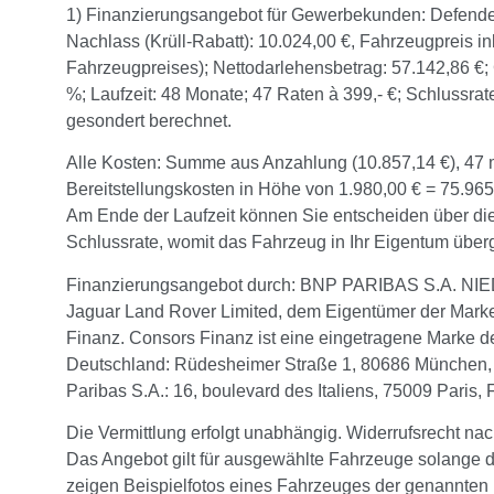
1) Finanzierungsangebot für Gewerbekunden: Defende
Nachlass (Krüll-Rabatt): 10.024,00 €, Fahrzeugpreis i
Fahrzeugpreises); Nettodarlehensbetrag: 57.142,86 €; 
%; Laufzeit: 48 Monate; 47 Raten à 399,- €; Schlussrat
gesondert berechnet.
Alle Kosten: Summe aus Anzahlung (10.857,14 €), 47 m
Bereitstellungskosten in Höhe von 1.980,00 € = 75.965
Am Ende der Laufzeit können Sie entscheiden über die
Schlussrate, womit das Fahrzeug in Ihr Eigentum über
Finanzierungsangebot durch: BNP PARIBAS S.A. N
Jaguar Land Rover Limited, dem Eigentümer der Marke
Finanz. Consors Finanz ist eine eingetragene Marke 
Deutschland: Rüdesheimer Straße 1, 80686 München
Paribas S.A.: 16, boulevard des Italiens, 75009 Paris, 
Die Vermittlung erfolgt unabhängig. Widerrufsrecht na
Das Angebot gilt für ausgewählte Fahrzeuge solange d
zeigen Beispielfotos eines Fahrzeuges der genannten 