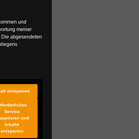
enommen und
wortung meiner
. Die abgesendeten
nliegens
halt entsperren
rforderlichen
Service
zeptieren und
Inhalte
entsperren