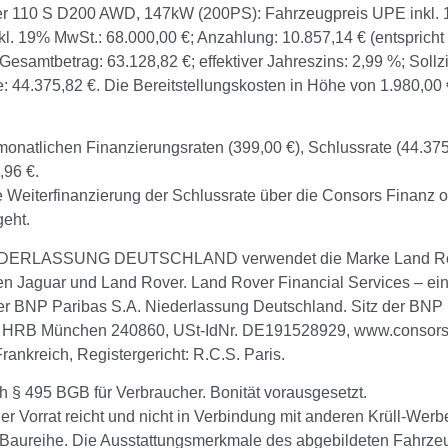
r 110 S D200 AWD, 147kW (200PS): Fahrzeugpreis UPE inkl. 
nkl. 19% MwSt.: 68.000,00 €; Anzahlung: 10.857,14 € (entsprich
Gesamtbetrag: 63.128,82 €; effektiver Jahreszins: 2,99 %; Sollz
e: 44.375,82 €. Die Bereitstellungs­kosten in Höhe von 1.980,00
onatlichen Finanzierungsraten (399,00 €), Schlussrate (44.375
,96 €.
 Weiterfinanzierung der Schlussrate über die Consors Finanz o
geht.
IEDERLASSUNG DEUTSCHLAND verwendet die Marke Land Rove
n Jaguar und Land Rover. Land Rover Financial Services – ein
der BNP Paribas S.A. Niederlassung Deutschland. Sitz der BNP
, HRB München 240860, USt-IdNr. DE191528929, www.consorsf
Frankreich, Registergericht: R.C.S. Paris.
ch § 495 BGB für Verbraucher. Bonität vorausgesetzt.
er Vorrat reicht und nicht in Verbindung mit anderen Krüll-Wer
Baureihe. Die Ausstattungsmerkmale des abgebildeten Fahrzeug