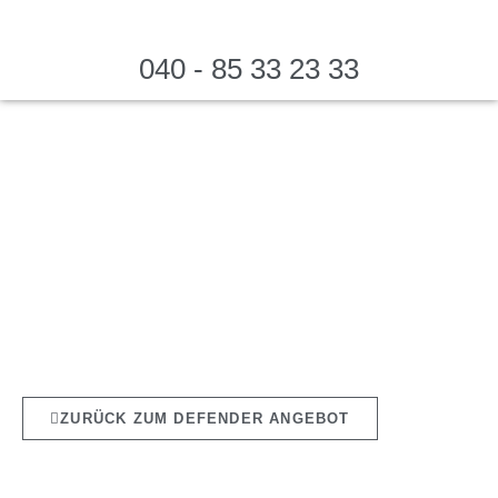
040 - 85 33 23 33
VIELEN DANK FÜR IHR INTERESSE!
WIR WERDEN UNS UMGEHEND BEI
IHNEN MELDEN.
ZURÜCK ZUM DEFENDER ANGEBOT