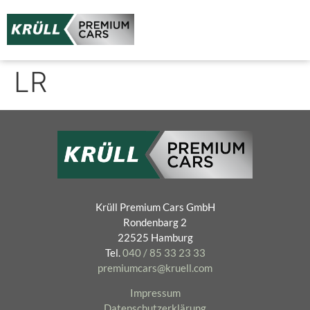
LR
Krüll Premium Cars GmbH
Rondenbarg 2
22525 Hamburg
Tel.
040 / 85 33 23 33
premiumcars
@kruell.com
Impressum
Datenschutzerklärung