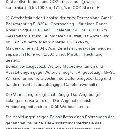
Kraftstoffverbrauch und CO2-Emissionen (jeweils
kombiniert): 6,5 l/100 km; 171 g/km; CO2-Klasse: F
1) Geschäftskunden-Leasing der Arval Deutschland GmbH,
Bajuwarenring 5, 82041 Oberhaching – für einen Range
Rover Evoque D165 AWD DYNAMIC SE. Bei 30.000 km
Gesamtfahrleistung, 36 Monaten Laufzeit, 0 € Anzahlung,
mtl. 399,- € netto. Mehrkilometer 10,38 ct/km,
Minderkilometer 1,94 ct/km. Bereitstellungskosten werden
separat in Höhe von 1.690 € inkl. MwSt. in Rechnung
gestellt.
Bonität vorausgesetzt. Weitere Motorenvarianten und
Ausstattungen gegen Aufpreis möglich. Angebot zzgl. MwSt.
Wir sind für mehrere bestimmte Darlehensgeber tätig und
handeln nicht als unabhängiger Darlehensvermittler.
Die Vermittlung erfolgt unabhängig. Das Angebot gilt
solange der Vorrat reicht. Das Angebot gilt nicht in
Verbindung mit anderen Krüll-Werbeaktionen.
Die Abbildungen zeigen Beispielfotos eines Fahrzeuges der
genannten Baureihe. Die Ausstattungsmerkmale des
abgebildeten Fahrzeuges sind nicht Bestandteil des